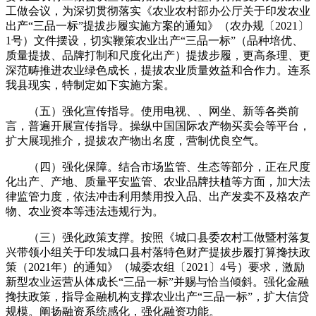
工做会议，为深切贯彻落实《农业农村部办公厅关于印发农业
出产“三品一标”提拔步履实施方案的通知》（农办规〔2021〕
1号）文件摆设，切实鞭策农业出产“三品一标”（品种培优、
质量提拔、品牌打制和尺度化出产）提拔步履，更高条理、更
深范畴推进农业绿色成长，提拔农业质量效益和合作力。连系
我县现实，特制定如下实施方案。
（五）强化宣传指导。使用电视、、网坐、新等各类前
言，普遍开展宣传指导。操纵中国国际农产物买卖会等平台，
扩大展现推介，提拔农产物出名度，营制优良空气。
（四）强化保障。结合市场监管、生态等部分，正在尺度
化出产、产地、质量平安监管、农业品牌扶植等方面，加大法
律监管力度，依法冲击利用禁用投入品、出产发卖不及格农产
物、农业资本等违法违规行为。
（三）强化政策支撑。按照《城口县委农村工做暨村落复
兴带领小组关于印发城口县村落特色财产提拔步履打算搀扶政
策（2021年）的通知》（城委农组〔2021〕4号）要求，激励
新型农业运营从体成长“三品一标”并赐与恰当倾斜。强化金融
搀扶政策，指导金融机构支撑农业出产“三品一标”，扩大信贷
规模。阐扬融资系统感化，强化融资功能。