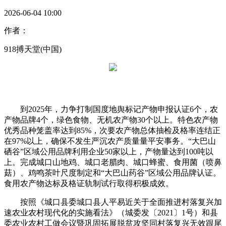
2026-06-04 10:00
作者：
918搏天堂(中国)
到2025年，力争打制国度地舆标记产物申报认证6个，农
产物品牌4个，绿色食物、无机农产物30个以上。特色农产物
优秀品种笼盖率达到85%，次要农产物总体抽检及格率连结正
在97%以上，确保不发生严沉农产质量量平安事务。“大巴山
硒谷”区域公用品牌利用企业50家以上，产物量达到100吨以
上。完成城口山地鸡、城口老腊肉、城口蜂蜜、食用菌（喷鼻
菇）、鸡鸣茶叶尺度制定和“大巴山药谷”区域公用品牌认证。
食用农产物达标及格证轨制试行取得积极成效。
按照《城口县委城口县人平易近关于全面推进村落复兴加
速农业农村现代化的实施看法》（城委发〔2021〕1号）和县
委农业农村工做会议暨巩固拓展脱贫攻坚同村落复兴无效跟尾