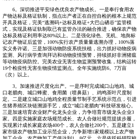
6。深切推进平安绿色优良农产物成长。一是奉行食用农
产物达标及格证轨制，指点出产者正在自控自检的根本上规范
开具及格证，完美“逃溯码+达标及格证+大巴山硒谷”监管模
式，实现及格证轨制取已有监管办法的融合推进，确保农产物
达标及格证利用率达80%以上。二是强化绿色、无机、地舆标
记农产物证后监管，100%实行农产质量量逃溯办理，100%落
实义务许诺。三是加强动物防疫系统扶植，出力抓好动物疫病
监测、风行病学查询拜访和动物疫情预警，持续抓好非洲猪瘟
等动物疫病防控。完美农业无害生物监测预警收集，结构运转
19个检疫性无害生物疫情监测点。全年实施统防6。7万亩
（次）以上。
3。加速推进尺度化出产。一是序时完成城口山地鸡、城
口老腊肉、城口蜂蜜、食用菌（喷鼻菇）、鸡鸣茶叶尺度制
定。二是建立城口山地鸡全程质量节制手艺系统示范点，引进
生猪养殖区块链溯源手艺，成立“城口老腊肉”科技研发核心。
三是加速培育农业财产化龙头企业，力争培育市级龙头企业3
家。四是实施家庭农场规范成长、农人合做社规范提拔步履，
实现累计成长家庭农场400个，农人合做社200个。五是建立1
家市级农产物加工业示范企业，力争新增1家规模以上农产物
加工企业，农产物加工产值达到1。8亿元。六是依托科研院校