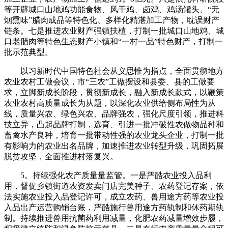
等开辟城口山地鸡功能食物、风干鸡、卤鸡、鸡汤罐头、“无
烟熏味”腊肉成品等特色化、多样化精湛加工产物，耽误财产
链条。七是推进农业财产强镇扶植，打制一批城口山地鸡、城
口老腊肉等特色生态财产小镇和“一村一品”特色财产，打制一
批示范典型。
以习新时代中国特色社会从义思惟为指点，全面贯彻地方
农业农村工做会议，市“三农”工做摆设和县委、县的工做要
求，立脚新成长阶段，贯彻新成长，融入新成长款式，以鞭策
农业农村高质量成长为从题，以深化农业供给侧布局性为从
线，质量兴农、绿色兴农、品牌强农，强化尺度引领，推进科
技立异，凸起品牌打制，选育、引进一批冲破性农做物品种和
畜禽水产良种，培育一批带动性强的农业龙头企业，打制一批
有影响力的农业出名品牌，加速推进农业转型升级，巩固拓展
脱贫攻坚，全面推进村落复兴。
5。持续强化农产质量量监管。一是严酷农业投入品利
用，督促乡镇街道农资发卖门店完美种子、农药登记存案，依
法实施农业投入品登记许可，成立农药、兽用途方药等农业投
入品出产运营购销台账，严酷施行兽用途方药轨制和休药期轨
制。持续推进兽用抗菌药利用减量，化肥农药减量增效步履，