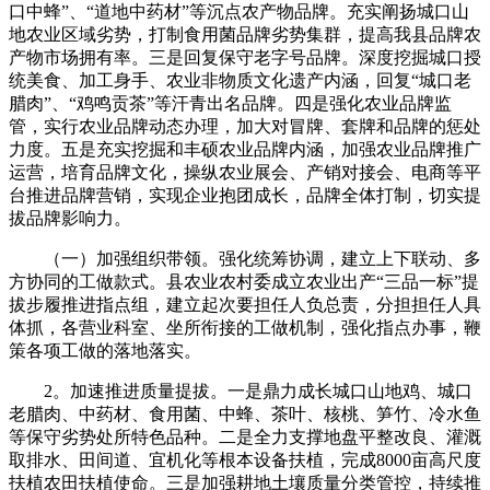
口中蜂”、“道地中药材”等沉点农产物品牌。充实阐扬城口山
地农业区域劣势，打制食用菌品牌劣势集群，提高我县品牌农
产物市场拥有率。三是回复保守老字号品牌。深度挖掘城口授
统美食、加工身手、农业非物质文化遗产内涵，回复“城口老
腊肉”、“鸡鸣贡茶”等汗青出名品牌。四是强化农业品牌监
管，实行农业品牌动态办理，加大对冒牌、套牌和品牌的惩处
力度。五是充实挖掘和丰硕农业品牌内涵，加强农业品牌推广
运营，培育品牌文化，操纵农业展会、产销对接会、电商等平
台推进品牌营销，实现企业抱团成长，品牌全体打制，切实提
拔品牌影响力。
（一）加强组织带领。强化统筹协调，建立上下联动、多
方协同的工做款式。县农业农村委成立农业出产“三品一标”提
拔步履推进指点组，建立起次要担任人负总责，分担担任人具
体抓，各营业科室、坐所衔接的工做机制，强化指点办事，鞭
策各项工做的落地落实。
2。加速推进质量提拔。一是鼎力成长城口山地鸡、城口
老腊肉、中药材、食用菌、中蜂、茶叶、核桃、笋竹、冷水鱼
等保守劣势处所特色品种。二是全力支撑地盘平整改良、灌溉
取排水、田间道、宜机化等根本设备扶植，完成8000亩高尺度
扶植农田扶植使命。三是加强耕地土壤质量分类管控，持续推