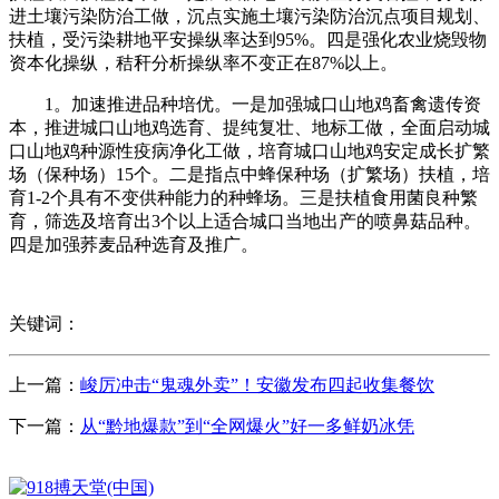
进土壤污染防治工做，沉点实施土壤污染防治沉点项目规划、
扶植，受污染耕地平安操纵率达到95%。四是强化农业烧毁物
资本化操纵，秸秆分析操纵率不变正在87%以上。
1。加速推进品种培优。一是加强城口山地鸡畜禽遗传资
本，推进城口山地鸡选育、提纯复壮、地标工做，全面启动城
口山地鸡种源性疫病净化工做，培育城口山地鸡安定成长扩繁
场（保种场）15个。二是指点中蜂保种场（扩繁场）扶植，培
育1-2个具有不变供种能力的种蜂场。三是扶植食用菌良种繁
育，筛选及培育出3个以上适合城口当地出产的喷鼻菇品种。
四是加强荞麦品种选育及推广。
关键词：
上一篇：
峻厉冲击“鬼魂外卖”！安徽发布四起收集餐饮
下一篇：
从“黔地爆款”到“全网爆火”好一多鲜奶冰凭