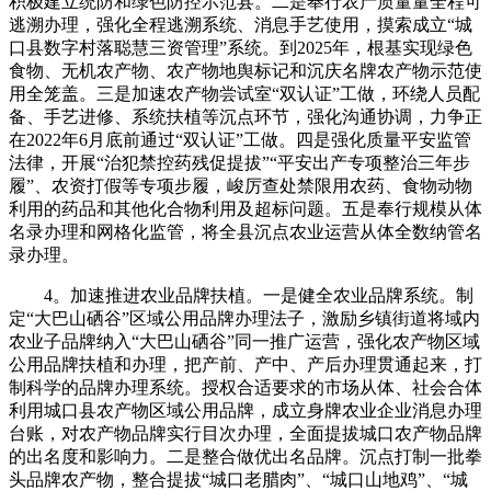
积极建立统防和绿色防控示范县。二是奉行农产质量量全程可
逃溯办理，强化全程逃溯系统、消息手艺使用，摸索成立“城
口县数字村落聪慧三资管理”系统。到2025年，根基实现绿色
食物、无机农产物、农产物地舆标记和沉庆名牌农产物示范使
用全笼盖。三是加速农产物尝试室“双认证”工做，环绕人员配
备、手艺进修、系统扶植等沉点环节，强化沟通协调，力争正
在2022年6月底前通过“双认证”工做。四是强化质量平安监管
法律，开展“治犯禁控药残促提拔”“平安出产专项整治三年步
履”、农资打假等专项步履，峻厉查处禁限用农药、食物动物
利用的药品和其他化合物利用及超标问题。五是奉行规模从体
名录办理和网格化监管，将全县沉点农业运营从体全数纳管名
录办理。
4。加速推进农业品牌扶植。一是健全农业品牌系统。制
定“大巴山硒谷”区域公用品牌办理法子，激励乡镇街道将域内
农业子品牌纳入“大巴山硒谷”同一推广运营，强化农产物区域
公用品牌扶植和办理，把产前、产中、产后办理贯通起来，打
制科学的品牌办理系统。授权合适要求的市场从体、社会合体
利用城口县农产物区域公用品牌，成立身牌农业企业消息办理
台账，对农产物品牌实行目次办理，全面提拔城口农产物品牌
的出名度和影响力。二是整合做优出名品牌。沉点打制一批拳
头品牌农产物，整合提拔“城口老腊肉”、“城口山地鸡”、“城