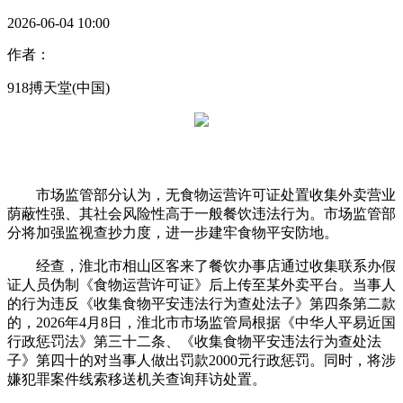
2026-06-04 10:00
作者：
918搏天堂(中国)
市场监管部分认为，无食物运营许可证处置收集外卖营业
荫蔽性强、其社会风险性高于一般餐饮违法行为。市场监管部
分将加强监视查抄力度，进一步建牢食物平安防地。
经查，淮北市相山区客来了餐饮办事店通过收集联系办假
证人员伪制《食物运营许可证》后上传至某外卖平台。当事人
的行为违反《收集食物平安违法行为查处法子》第四条第二款
的，2026年4月8日，淮北市市场监管局根据《中华人平易近国
行政惩罚法》第三十二条、《收集食物平安违法行为查处法
子》第四十的对当事人做出罚款2000元行政惩罚。同时，将涉
嫌犯罪案件线索移送机关查询拜访处置。