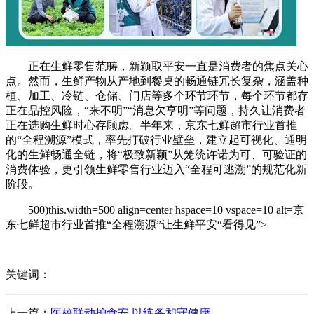
正在生鲜零售范畴，新颖取平安一直是消费者的焦点关心
点。然而，生鲜产物从产地到餐桌的畅通链冗长复杂，涵盖种
植、加工、冷链、仓储、门店等多个环节环节，每个环节都存
正在品控风险，“来不明”“消息欠亨明”等问题，持久让消费者
正在选购生鲜时心存顾虑。半年来，京东七鲜超市行业首推
的“全程溯源”模式，率先打破行业壁垒，建立起可视化、通明
化的生鲜畅通全链，将“极致新颖”从笼统许诺为可、可验证的
消费体验，更引领生鲜零售行业迈入“全程可逃溯”的规范化新
阶段。
500)this.width=500 align=center hspace=10 vspace=10 alt=京
东七鲜超市行业首推“全程溯源”让生鲜平安“看得见”>
关键词：
上一篇：
医校联动护食安 以练备和守健康