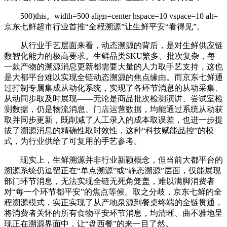
500)this。width=500 align=center hspace=10 vspace=10 alt=
京东七鲜超市行业首推“全程溯源”让生鲜平安“看得见”。
从行业手艺层面来看，动态溯源的背后，是对生鲜供应链
数智化能力的极高要求。生鲜品类SKU繁多、批次复杂，每
一款产物的溯源消息更新都需要大量的人力取手艺支持，这也
是大都平台难以实现全链动态溯源的焦点缘由。而京东七鲜通
过打制专属集成从动化系统，实现了各环节消息的从动采集、
从动同步取及时展现——无论是商品批次检测演讲、尝试室检
测数据，仍是物流消息、门店运营数据，均能通过系统从动获
取并同步更新，既削减了人工录入的成本取误差，也进一步提
拔了溯源消息的精确性取时效性，这种“科技赋能品控”的模
式，为行业供给了可复用的手艺参考。
现实上，生鲜溯源并非行业新颖概念，但当前大都平台的
溯源系统仍逗留正在“单点溯源”或“静态溯源”层面，仅能展现
部门环节消息，无法实现全链无死角笼盖，难以满脚消费者
对“每一个环节都平安”的焦点等候。取之分歧，京东七鲜的全
程溯源模式，实正实现了从产地泉源到餐桌终端的全链贯通，
将消费者关怀的所有食物平安环节消息，均清晰、曲不雅地呈
现正在溯源界面中，让“盘西餐”的来一目了然。