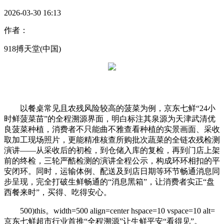
2026-03-30 16:13
作者：
918搏天堂(中国)
以餐桌常见且农残风险较高的菠菜为例，京东七鲜“24小
时鲜菠菜苗”的全程溯源界面，明白标注其泉源为天津武清优
良菠菜种植，消费者不只能曲不雅查看种植的实景画面、采收
取加工现场照片，更能精准核查所购批次蔬菜的全链农残检测
演讲——从采收后的初检，到仓储入库的复检，再到门店上架
前的终检，三轮严酷检测的演讲全程公示，构成环环相扣的平
安闭环。同时，运输体例、配送及到店日期等环节畅通消息同
步呈现，完全打破生鲜畅通的“消息黑箱”，让消费者实正“盘
西餐来时”，买得、吃得安心。
500)this。width=500 align=center hspace=10 vspace=10 alt=
京东七鲜超市行业首推“全程溯源”让生鲜平安“看得见”。