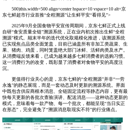
500)this.width=500 align=center hspace=10 vspace=10 alt=京
东七鲜超市行业首推“全程溯源”让生鲜平安“看得见”>
2025年9月全国食物平安宣传周期间，京东七鲜正式上线
自研“食安质量全链”溯源系统，正在业内初次推出生鲜“全程
溯源”模式。颠末半年的迭代优化取规模化推进，该溯源系统
已实现焦点品类全面笼盖，目前已涵盖所有非加工类蔬菜、生
果、猪肉、鸡蛋，同时笼盖绝大部门冰鲜、活鲜肉类及水产。
从消费端反馈来看，已成为越来越多七鲜消费者的选购习惯。
这一消费行为的改变，既彰显了消费者对食物平安的高度注
沉。
更值得行业关心的是，京东七鲜的“全程溯源”并非“一劳
永逸”的静态展现，而是一套动态及时更新的溯源系统。界面
中既包含供应商根本消息、全链固定流程等静态内容，更有最
快每天更新的各批次查验演讲、配送消息——这种动态更新的
模式，意味着每一款产物、每一个批次，都能呈现“当日实正
在形态”，完全避免了“溯源消息取现实不符”的行业痛点。