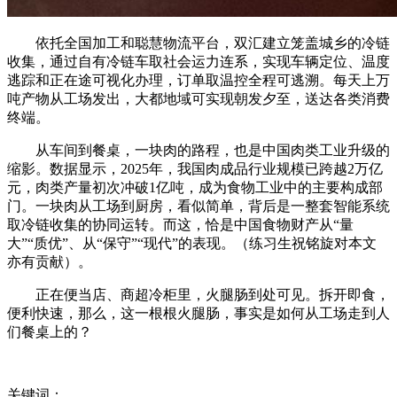
依托全国加工和聪慧物流平台，双汇建立笼盖城乡的冷链
收集，通过自有冷链车取社会运力连系，实现车辆定位、温度
逃踪和正在途可视化办理，订单取温控全程可逃溯。每天上万
吨产物从工场发出，大都地域可实现朝发夕至，送达各类消费
终端。
从车间到餐桌，一块肉的路程，也是中国肉类工业升级的
缩影。数据显示，2025年，我国肉成品行业规模已跨越2万亿
元，肉类产量初次冲破1亿吨，成为食物工业中的主要构成部
门。一块肉从工场到厨房，看似简单，背后是一整套智能系统
取冷链收集的协同运转。而这，恰是中国食物财产从“量
大”“质优”、从“保守”“现代”的表现。（练习生祝铭旋对本文
亦有贡献）。
正在便当店、商超冷柜里，火腿肠到处可见。拆开即食，
便利快速，那么，这一根根火腿肠，事实是如何从工场走到人
们餐桌上的？
关键词：