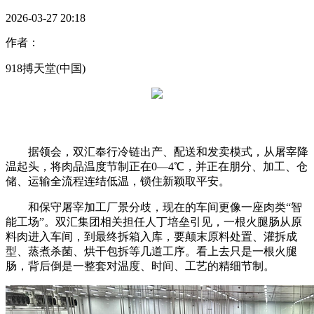
2026-03-27 20:18
作者：
918搏天堂(中国)
据领会，双汇奉行冷链出产、配送和发卖模式，从屠宰降
温起头，将肉品温度节制正在0—4℃，并正在朋分、加工、仓
储、运输全流程连结低温，锁住新颖取平安。
和保守屠宰加工厂景分歧，现在的车间更像一座肉类“智
能工场”。双汇集团相关担任人丁培垒引见，一根火腿肠从原
料肉进入车间，到最终拆箱入库，要颠末原料处置、灌拆成
型、蒸煮杀菌、烘干包拆等几道工序。看上去只是一根火腿
肠，背后倒是一整套对温度、时间、工艺的精细节制。