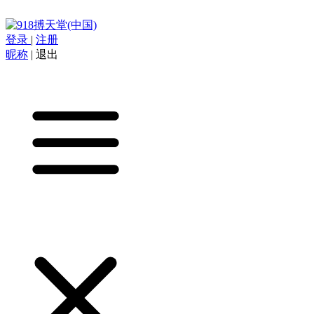
登录
|
注册
昵称
|
退出