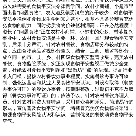
员欠缺需要的食物平安法令律例学问。农村小商铺、小超市里
面出售“问题食物”。农人遍及领受消息的路子较少，对食物平
安法令律例和食物卫生学问知之甚少，根基不具备分辨冒充伪
劣食物的能力；同时劣质食物价钱低利润高，正在必然程度上
滋长了“问题食物”正在农村小商铺、小超市的众多。村落复兴
事业中，农村食物安满是主要一环。农村一旦呈现食物平安变
乱，后果十分严沉。针对农村餐饮、食物店肆分布较散的特
点，应由食物药品监视部分牵头，结合、工商、质监等部分，
成立同一的市、县、乡、村四级食物平安监管收集，完美农村
餐饮、食物监管系统，实正实现食物平安监视工做城乡全笼
盖，杜绝农村食物平安问题和“黑做坊”“点”的呈现。提高行业
准入门槛，提拔农村餐饮办事业程度。实施餐饮办事许可轨
制，强化运营者和从业人员食物平安认识。对没有取得《餐饮
办事许可证》的餐饮办事者，按期限整改，过期仍不克不及取
得《餐饮办事许可证》的，依法予以。针对农村餐饮办理人
员、针对农村消费人群特点，采用群众喜闻乐见、简洁易行的
形式，宣传普及食物平安学问，堵截冒充伪劣食物畅通渠道，
加强食物平安风险认识和认识，营制优良的餐饮消费食物平安
空气。