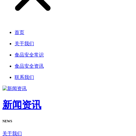
首页
关于我们
食品安全常识
食品安全资讯
联系我们
新闻资讯
NEWS
关于我们