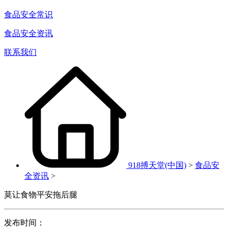
食品安全常识
食品安全资讯
联系我们
918搏天堂(中国)
>
食品安
全资讯
>
莫让食物平安拖后腿
发布时间：