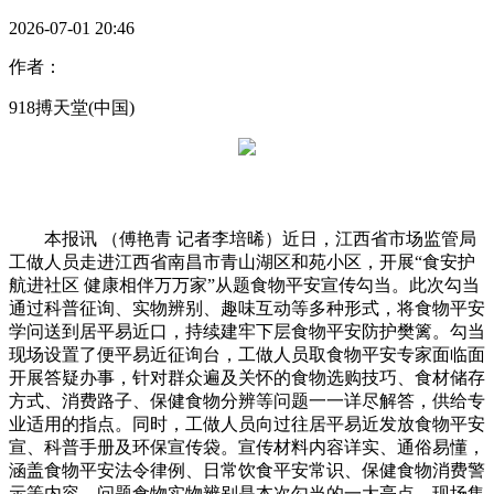
2026-07-01 20:46
作者：
918搏天堂(中国)
本报讯 （傅艳青 记者李培晞）近日，江西省市场监管局
工做人员走进江西省南昌市青山湖区和苑小区，开展“食安护
航进社区 健康相伴万万家”从题食物平安宣传勾当。此次勾当
通过科普征询、实物辨别、趣味互动等多种形式，将食物平安
学问送到居平易近口，持续建牢下层食物平安防护樊篱。勾当
现场设置了便平易近征询台，工做人员取食物平安专家面临面
开展答疑办事，针对群众遍及关怀的食物选购技巧、食材储存
方式、消费路子、保健食物分辨等问题一一详尽解答，供给专
业适用的指点。同时，工做人员向过往居平易近发放食物平安
宣、科普手册及环保宣传袋。宣传材料内容详实、通俗易懂，
涵盖食物平安法令律例、日常饮食平安常识、保健食物消费警
示等内容。问题食物实物辨别是本次勾当的一大亮点。现场集