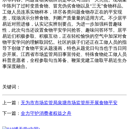
中陈列了过时变质食物、冒充伪劣食物以及“三无”食物样品。
工做人员连系实物样本，详尽各类问题食物存正在的平安现
患，现场演示分辨食物、判断产质量量的适用方式。不少居平
易近对照进修，认实记实辨别要点。为进一步加强科普趣味
性，此次勾当还设置食物平安学问抢答、趣味问答环节。居平
易近们积极参取、积极互动，正在轻松愉快的空气中加深对食
物平安学问的理解取回忆。社区的孩子们还正在工做人员的指
导下创做了食物平安从题漫画，特色从题党日勾当也于当日同
步开展。江西省市场监管局旧事宣传处、特殊食物处工做人员
科普意愿者，全程参取勾当筹备、鞭策党建工做取平易近生办
事深度融合。
关键词：
上一篇：
无为市市场监管局泉塘市场监管所开展食物平安
下一篇：
全力守护消费者权益之舟