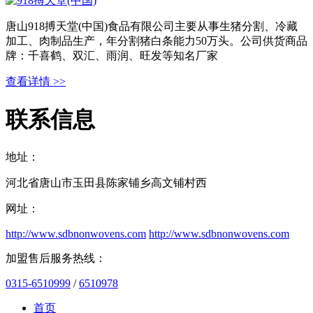
唐山918搏天堂(中国)食品有限公司主要从事生猪分割、冷藏
加工、肉制品生产，年分割猪白条能力50万头。公司供货商品
牌：千喜鹤、双汇、雨润、旺发等知名厂家
查看详情 >>
联系信息
地址：
河北省唐山市玉田县陈家铺乡高文铺村西
网址：
http://www.sdbnonwovens.com
http://www.sdbnonwovens.com
加盟售后服务热线：
0315-6510999
/
6510978
首页