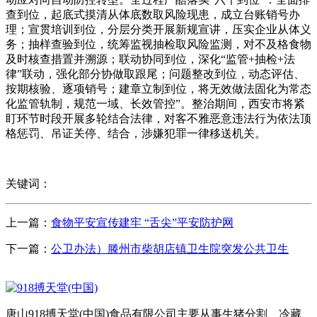
查到位，起底式摸清从体底数取风险现患，成立台账销号办
理；宣贯培训到位，分层分类开展新规宣讲，压实企业从体义
务；抽样查验到位，统筹监视抽检取风险监测，对不及格食物
及时核查措置并溯源；联动协同到位，深化“监管+抽检+法
律”联动，强化部分协做取跟尾；问题整改到位，动态评估、
按期核验、逐项销号；建章立制到位，将无效做法固化为常态
化监管轨制，规范一域、长效管控”。整治期间，西安市将紧
盯环节时段开展多轮结合法律，对客不雅恶意违法行为依法顶
格惩罚、吊证关停、结合，涉嫌犯罪一律移送机关。
关键词：
上一篇：
食物平安宣传建牢 “舌尖”平安防护网
下一篇：
公卫办法）滕州市柴胡店镇卫生院突发公共卫生
唐山918搏天堂(中国)食品有限公司主要从事生猪分割、冷藏