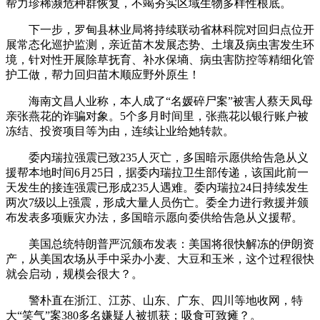
帮力珍稀濒危种群恢复，不竭夯实区域生物多样性根底。
下一步，罗甸县林业局将持续联动省林科院对回归点位开
展常态化巡护监测，亲近苗木发展态势、土壤及病虫害发生环
境，针对性开展除草抚育、补水保墒、病虫害防控等精细化管
护工做，帮力回归苗木顺应野外原生！
海南文昌人业称，本人成了“名媛碎尸案”被害人蔡天凤母
亲张燕花的诈骗对象。5个多月时间里，张燕花以银行账户被
冻结、投资项目等为由，连续让业给她转款。
委内瑞拉强震已致235人灭亡，多国暗示愿供给告急从义
援帮本地时间6月25日，据委内瑞拉卫生部传递，该国此前一
天发生的接连强震已形成235人遇难。委内瑞拉24日持续发生
两次7级以上强震，形成大量人员伤亡。委全力进行救援并颁
布发表多项赈灾办法，多国暗示愿向委供给告急从义援帮。
美国总统特朗普严沉颁布发表：美国将很快解冻的伊朗资
产，从美国农场从手中采办小麦、大豆和玉米，这个过程很快
就会启动，规模会很大？。
警朴直在浙江、江苏、山东、广东、四川等地收网，特
大“笑气”案380多名嫌疑人被抓获；吸食可致瘫？。