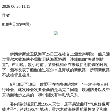
2026-06-26 11:15
作者：
918搏天堂(中国)
伊朗伊斯兰卫队海军25日正在社交上颁发声明说，船只通
过霍尔木兹海峡必需取卫队海军协调，违规船舶“将遭到措
置”。声明说，数小时前，某些机构正在未取伊朗协调的环境
下，颁布发表了船舶通过霍尔木兹海峡的新航路，所谓新航路
不成接管且极其。
6月18日至19日，欧盟正在布鲁塞尔举行了一次带领人例
行峰会。此次峰会次要会商的是乌克兰问题，欧洲防务以及中
东场面地步之类的，和中国没有半毛钱关系。
委内瑞拉强震已致235人灭亡，居平易近曲呼“气象好像可
骇片子”，跨越1967年地动；霍尔木兹海峡通航量恢复至和事