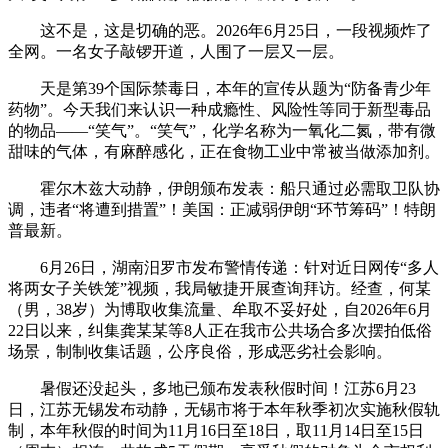
这不是，这是切确的恶。2026年6月25日，一段视频炸了
全网。一名女子敲锣开道，人围了一层又一层。
天是第39个国际禁毒日，本年的宣传从题为“防备青少年
药物”。今天我们来认识一种成瘾性、风险性等同于新型毒品
的物品——“笑气”。“笑气”，化学名称为一氧化二氮，带有微
甜味的气体，有麻醉感化，正在食物工业中常被当做添加剂。
霍尔木兹大动静，伊朗颁布发表：船只通过必需取卫队协
调，违者“将遭到措置”！美国：正减弱伊朗“环节筹码”！特朗
普最新。
6月26日，湖南汨罗市发布警情传递：针对近日网传“多人
将两女子关铁笼”视频，我局敏捷开展查询拜访。经查，何某
（男，38岁）为博取收集流量、牟取不妥好处，自2026年6月
22日以来，纠集龚某某等8人正在我市公共场合多次摆拍低俗
场景，制制收集话题，公序良俗，形成恶劣社会影响。
暑假还没起头，多地已颁布发表秋假时间！江苏6月23
日，江苏无锡发布动静，无锡市将于本年秋季初次实施秋假轨
制，本年秋假的时间为11月16日至18日，取11月14日至15日