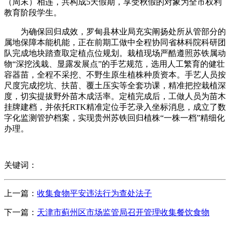
（周末）相连，共构成5天假期，享受秋假的对象为全市权利
教育阶段学生。
为确保回归成效，罗甸县林业局充实阐扬处所从管部分的
属地保障本能机能，正在前期工做中全程协同省林科院科研团
队完成地块踏查取定植点位规划。栽植现场严酷遵照苏铁属动
物“深挖浅栽、显露发展点”的手艺规范，选用人工繁育的健壮
容器苗，全程不采挖、不野生原生植株种质资本。手艺人员按
尺度完成挖坑、扶苗、覆土压实等全套功课，精准把控栽植深
度，切实提拔野外苗木成活率。定植完成后，工做人员为苗木
挂牌建档，并依托RTK精准定位手艺录入坐标消息，成立了数
字化监测管护档案，实现贵州苏铁回归植株“一株一档”精细化
办理。
关键词：
上一篇：
收集食物平安违法行为查处法子
下一篇：
天津市蓟州区市场监管局召开管理收集餐饮食物