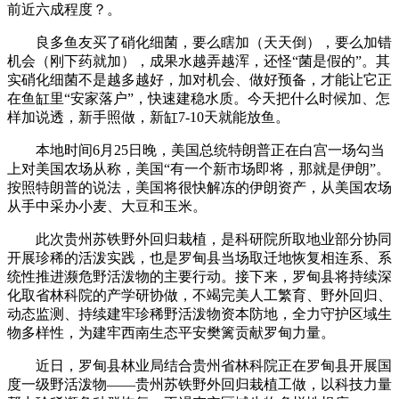
前近六成程度？。
良多鱼友买了硝化细菌，要么瞎加（天天倒），要么加错
机会（刚下药就加），成果水越弄越浑，还怪“菌是假的”。其
实硝化细菌不是越多越好，加对机会、做好预备，才能让它正
在鱼缸里“安家落户”，快速建稳水质。今天把什么时候加、怎
样加说透，新手照做，新缸7-10天就能放鱼。
本地时间6月25日晚，美国总统特朗普正在白宫一场勾当
上对美国农场从称，美国“有一个新市场即将，那就是伊朗”。
按照特朗普的说法，美国将很快解冻的伊朗资产，从美国农场
从手中采办小麦、大豆和玉米。
此次贵州苏铁野外回归栽植，是科研院所取地业部分协同
开展珍稀的活泼实践，也是罗甸县当场取迁地恢复相连系、系
统性推进濒危野活泼物的主要行动。接下来，罗甸县将持续深
化取省林科院的产学研协做，不竭完美人工繁育、野外回归、
动态监测、持续建牢珍稀野活泼物资本防地，全力守护区域生
物多样性，为建牢西南生态平安樊篱贡献罗甸力量。
近日，罗甸县林业局结合贵州省林科院正在罗甸县开展国
度一级野活泼物——贵州苏铁野外回归栽植工做，以科技力量