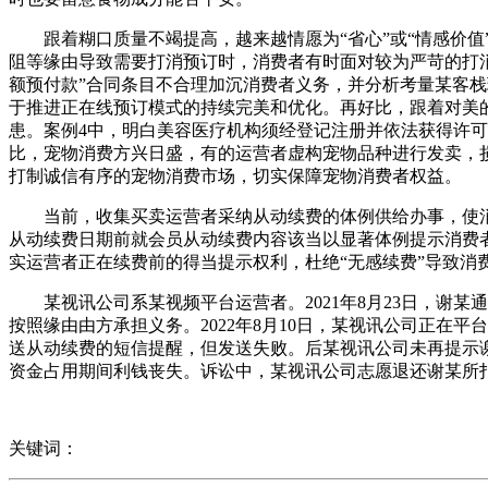
跟着糊口质量不竭提高，越来越情愿为“省心”或“情感价值”
阻等缘由导致需要打消预订时，消费者有时面对较为严苛的打消
额预付款”合同条目不合理加沉消费者义务，并分析考量某客
于推进正在线预订模式的持续完美和优化。再好比，跟着对美
患。案例4中，明白美容医疗机构须经登记注册并依法获得许
比，宠物消费方兴日盛，有的运营者虚构宠物品种进行发卖，
打制诚信有序的宠物消费市场，切实保障宠物消费者权益。
当前，收集买卖运营者采纳从动续费的体例供给办事，使消
从动续费日期前就会员从动续费内容该当以显著体例提示消费
实运营者正在续费前的得当提示权利，杜绝“无感续费”导致消
某视讯公司系某视频平台运营者。2021年8月23日，谢某
按照缘由由方承担义务。2022年8月10日，某视讯公司正
送从动续费的短信提醒，但发送失败。后某视讯公司未再提示谢
资金占用期间利钱丧失。诉讼中，某视讯公司志愿退还谢某所
关键词：