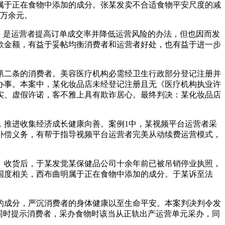
属于正在食物中添加的成分。张某发卖不合适食物平安尺度的减
2万余元。
，是运营者提高订单成交率并降低运营风险的办法，但也因而发
款金额，有益于妥帖均衡消费者和运营者好处，也有益于进一步
二条的消费者。美容医疗机构必需经卫生行政部分登记注册并
办事。本案中，某化妆品店未经登记注册且无《医疗机构执业许
实、虚假许诺，客不雅上具有欺诈居心。最终判决：某化妆品店
推进收集经济成长健康向善。案例1中，某视频平台运营者采
补偿义务，有帮于指导视频平台运营者完美从动续费运营模式，
。收货后，于某发觉某保健品公司十余年前已被吊销停业执照，
国度相关，西布曲明属于正在食物中添加的成分。于某诉至法
成分，严沉消费者的身体健康以至生命平安。本案判决判令发
同时提示消费者，采办食物时该当从正轨出产运营单元采办，同