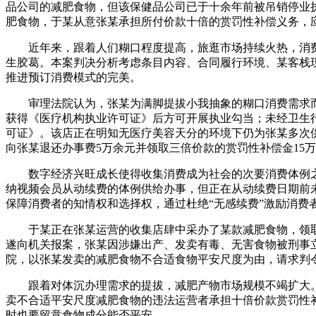
品公司的减肥食物，但该保健品公司已于十余年前被吊销停业
肥食物，于某从意张某承担所付价款十倍的赏罚性补偿义务，
近年来，跟着人们糊口程度提高，旅逛市场持续火热，消费者
生胶葛。本案判决分析考虑条目内容、合同履行环境、某客栈
推进预订消费模式的完美。
审理法院认为，张某为满脚提拔小我抽象的糊口消费需求而
获得《医疗机构执业许可证》后方可开展执业勾当；未经卫生
可证》。该店正在明知无医疗美容天分的环境下仍为张某多次
向张某退还办事费5万余元并领取三倍价款的赏罚性补偿金15
数字经济兴旺成长使得收集消费成为社会的次要消费体例之一
纳视频会员从动续费的体例供给办事，但正在从动续费日期前
保障消费者的知情权和选择权，通过杜绝“无感续费”激励消费
于某正在张某运营的收集店肆中采办了某款减肥食物，领取价
遂向机关报案，张某因涉嫌出产、发卖有毒、无害食物被刑事
院，以张某发卖的减肥食物不合适食物平安尺度为由，请求判
跟着对体沉办理需求的提拔，减肥产物市场规模不竭扩大。
卖不合适平安尺度减肥食物的违法运营者承担十倍价款赏罚性
时也要留意食物成分能否平安。