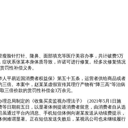
瘦脸针打针、隆鼻、面部填充等医疗美容办事，共计破费5万
，症状系张某本身体质导致，许诺可进行修复。经多次修复情况
的赏罚性补偿义务。
人平易近国消费者权益保》第五十五条，运营者供给商品或者
三倍。本案中，赵某某虚假宣传其理疗产物有“降三高”等治病
取三倍价款的赏罚性补偿金3万余元。
局制定的《收集买卖监视办理法子》（2021年5月1日施
费等日期前五日，以显著体例提请消费者留意，由消费者自从选
司虽通过平台内消息、手机短信体例向谢某发送从动续费提示，
体例难谓显著。正在短信发送失败后，某视讯公司也未继续履行