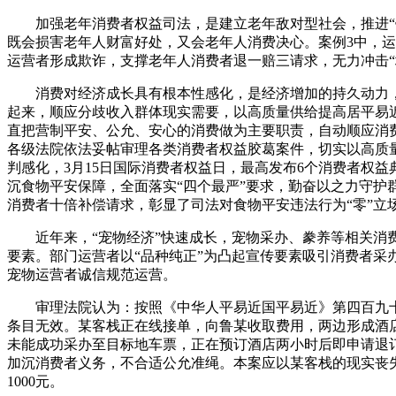
加强老年消费者权益司法，是建立老年敌对型社会，推进“银
既会损害老年人财富好处，又会老年人消费决心。案例3中，运
运营者形成欺诈，支撑老年人消费者退一赔三请求，无力冲击“
消费对经济成长具有根本性感化，是经济增加的持久动力，
起来，顺应分歧收入群体现实需要，以高质量供给提高居平易
直把营制平安、公允、安心的消费做为主要职责，自动顺应消
各级法院依法妥帖审理各类消费者权益胶葛案件，切实以高质
判感化，3月15日国际消费者权益日，最高发布6个消费者权
沉食物平安保障，全面落实“四个最严”要求，勤奋以之力守护
消费者十倍补偿请求，彰显了司法对食物平安违法行为“零”立
近年来，“宠物经济”快速成长，宠物采办、豢养等相关消费
要素。部门运营者以“品种纯正”为凸起宣传要素吸引消费者采
宠物运营者诚信规范运营。
审理法院认为：按照《中华人平易近国平易近》第四百九十
条目无效。某客栈正在线接单，向鲁某收取费用，两边形成酒店
未能成功采办至目标地车票，正在预订酒店两小时后即申请退
加沉消费者义务，不合适公允准绳。本案应以某客栈的现实丧
1000元。