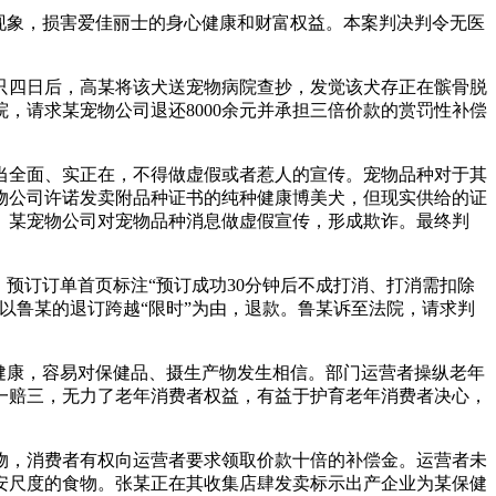
现象，损害爱佳丽士的身心健康和财富权益。本案判决判令无医
只四日后，高某将该犬送宠物病院查抄，发觉该犬存正在髌骨脱
，请求某宠物公司退还8000余元并承担三倍价款的赏罚性补偿
全面、实正在，不得做虚假或者惹人的宣传。宠物品种对于其
物公司许诺发卖附品种证书的纯种健康博美犬，但现实供给的证
。某宠物公司对宠物品种消息做虚假宣传，形成欺诈。最终判
。预订订单首页标注“预订成功30分钟后不成打消、打消需扣除
以鲁某的退订跨越“限时”为由，退款。鲁某诉至法院，请求判
健康，容易对保健品、摄生产物发生相信。部门运营者操纵老年
一赔三，无力了老年消费者权益，有益于护育老年消费者决心，
，消费者有权向运营者要求领取价款十倍的补偿金。运营者未
安尺度的食物。张某正在其收集店肆发卖标示出产企业为某保健