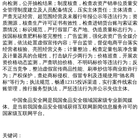
向检测，公开抽检结果；制度核查，检查农资产销单位质量安
全管理制度建立及人员配备情况，压实主体责任；主体清查，
严查无证经营、超范围经营及未履行年报公示等违法行为；资
质溯源，核查生产许可证书有效性，检查进销货台账与索证索
票情况；标识规范，严打假冒厂名产地、伪造质量标志行为，
按国标核查肥料标签完整性；广告监测，强化农资广告全媒介
监测，依法处置虚假宣传内容；平台监管，督促电商平台落实
经营者核验、亮照经营义务；计量整治，检查定量包装净含量
及计量器具的合规性，打击缺斤少两行为；价格巡查，开展农
资价格动态监测，严查哄抬价格、不明码标价等违法行为；反
不正当竞争，整治虚假宣传商品性能、刷单炒信等商业欺诈行
为；产权保护，查处商标侵权、假冒专利及违规使用“驰名商
标”等行为；执法规范，畅通12315投诉渠道，实行案件线索台
账管理，推行服务型执法，严惩违法行为并公示失信主体。
中国食品安全网是我国食品安全领域国家级专业新闻媒
体。是当前我国食品安全领域获得互联网新闻信息服务许可的
国家级互联网平台。
关键词：