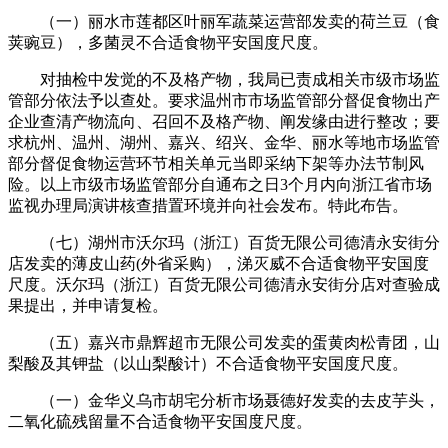
（一）丽水市莲都区叶丽军蔬菜运营部发卖的荷兰豆（食
荚豌豆），多菌灵不合适食物平安国度尺度。
对抽检中发觉的不及格产物，我局已责成相关市级市场监
管部分依法予以查处。要求温州市市场监管部分督促食物出产
企业查清产物流向、召回不及格产物、阐发缘由进行整改；要
求杭州、温州、湖州、嘉兴、绍兴、金华、丽水等地市场监管
部分督促食物运营环节相关单元当即采纳下架等办法节制风
险。以上市级市场监管部分自通布之日3个月内向浙江省市场
监视办理局演讲核查措置环境并向社会发布。特此布告。
（七）湖州市沃尔玛（浙江）百货无限公司德清永安街分
店发卖的薄皮山药(外省采购），涕灭威不合适食物平安国度
尺度。沃尔玛（浙江）百货无限公司德清永安街分店对查验成
果提出，并申请复检。
（五）嘉兴市鼎辉超市无限公司发卖的蛋黄肉松青团，山
梨酸及其钾盐（以山梨酸计）不合适食物平安国度尺度。
（一）金华义乌市胡宅分析市场聂德好发卖的去皮芋头，
二氧化硫残留量不合适食物平安国度尺度。