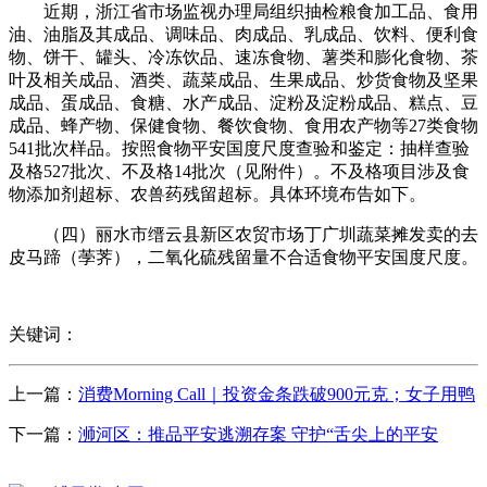
近期，浙江省市场监视办理局组织抽检粮食加工品、食用
油、油脂及其成品、调味品、肉成品、乳成品、饮料、便利食
物、饼干、罐头、冷冻饮品、速冻食物、薯类和膨化食物、茶
叶及相关成品、酒类、蔬菜成品、生果成品、炒货食物及坚果
成品、蛋成品、食糖、水产成品、淀粉及淀粉成品、糕点、豆
成品、蜂产物、保健食物、餐饮食物、食用农产物等27类食物
541批次样品。按照食物平安国度尺度查验和鉴定：抽样查验
及格527批次、不及格14批次（见附件）。不及格项目涉及食
物添加剂超标、农兽药残留超标。具体环境布告如下。
（四）丽水市缙云县新区农贸市场丁广圳蔬菜摊发卖的去
皮马蹄（荸荠），二氧化硫残留量不合适食物平安国度尺度。
关键词：
上一篇：
消费Morning Call｜投资金条跌破900元克；女子用鸭
下一篇：
浉河区：推品平安逃溯存案 守护“舌尖上的平安