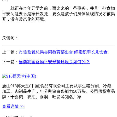
就正在本年开学之前，而比来的一些事务，并且一些食物
平安问题要么是家长发觉，要么是孩子们身体呈现情况才被揭
开，没有常态化的环境。
关键词：
上一篇：
市场监管总局会同教育部出台 织密织牢长儿饮食
下一篇：
当前我国食物平安形势环境是如何的？
唐山918搏天堂(中国)食品有限公司主要从事生猪分割、冷藏
加工、肉制品生产，年分割猪白条能力50万头。公司供货商品
牌：千喜鹤、双汇、雨润、旺发等知名厂家
查看详情 >>