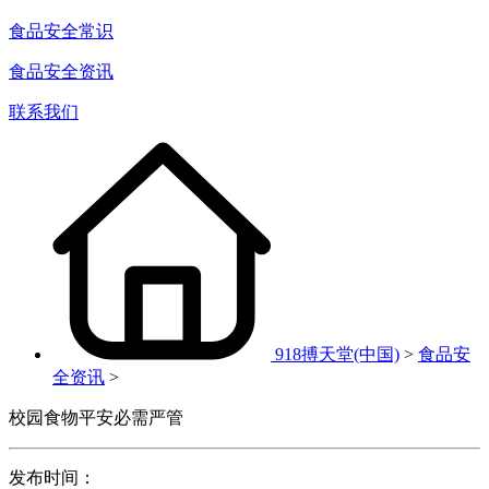
食品安全常识
食品安全资讯
联系我们
918搏天堂(中国)
>
食品安
全资讯
>
校园食物平安必需严管
发布时间：