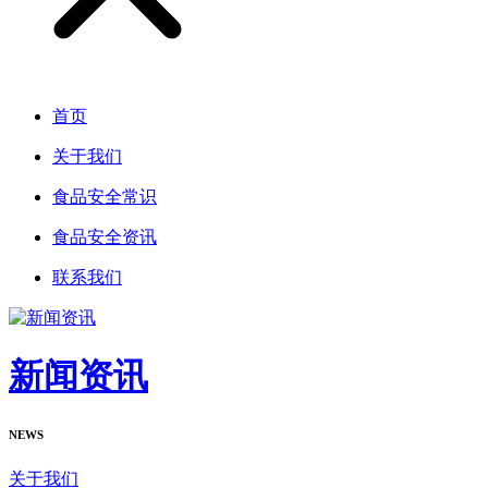
首页
关于我们
食品安全常识
食品安全资讯
联系我们
新闻资讯
NEWS
关于我们