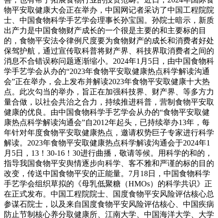
物平安取健康大会正在举办，中国网记者采访了中国工程院院
士、中国食物科学手艺学会理事长孙宝国。孙院士暗示，新质
出产力是中国食物财产成长的一个很是主要的和主要标的目
的，食物平安法令律例尺度要为食物财产的成长和消费者好处
保驾护航，通过宣传取科普将财产界、科技界取消费者之间的
消息不合错误称问题逐渐缩小。2024年1月5日，由中国食物科
学手艺学会从办的“2023年食物平安取健康热点科学解读沟通
会”正在举办，会上发布并解读2023年食物平安取健康十大热
点。此次勾当的举办，旨正在加强科技界、财产界、等多方力
量合做，以社会共治之合力，持续推进科普，营制食物平安取
健康的优良。由中国食物科学手艺学会从办的“食物平安取健
康热点科学解读沟通会”自2012年起头，已持续举办13年，每
年针对年度食物平安取健康热点，邀请权势巨子专家进行科学
解读。2023年食物平安取健康热点科学解读沟通会于2024年1
月5日，13！30-16！30进行曲播，敬请等候。用科学的和的，
指导我国食物平安舆情逐步向科学、客不雅和严谨的标的目的
改变，传送中国食物平安的正能量。7月18日，中国食物科学
手艺学会组织草拟的《母乳低聚糖（HMOs）的科学共识》正
在正式发布。中国工程院院士、国度食物平安风险评估核心总
参谋石院士，以及来自国度食物平安风险评估核心、中国疾病
防止节制核心养分取健康所、江南大学、中国海洋大学、大学