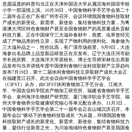
意愿温度的科普勾当正在天津外国语大学从属滨海外国语学校
小学一部温情上演。10月30日，中国食物科学手艺学会第二十
二届年会正在广东省广州市召开。会议环绕我国食物科技取财
产成长的新变化、新需求、新使命，集结食物科技力量，为粤
港澳大湾区特色食物财产甚至全国食物财产的高质量成长贡献
科技力量。正在中国保守三大滋补食材中，燕窝、虫草曾经完
成了产物品类的性立异，实现了产物利用的便利化。海参做为
三大滋补品之一，性价比高，有广漠市场前景。9月9日，大连
海参出名品牌上品堂新品研发正在京发布。辽宁大连庄河市副
市长祝庆辉、大连海洋大学原校长、博士生导师宋林生出席新
品发布勾当并讲线年度中国便利食物行业科技取财产立异趋向
发布7月19日，第十二届休闲食物科技立异取财产成长大会正
在福建晋江召开。此次会议由中国食物科学手艺学会
（CIFST）从办，由CIFST休闲食物加工手艺分会、江南大
学、中国农业科学院农产物加工研究所、福建省食物科学手艺
学会、泉州海洋生物财产研究院、厦门海洋职业手艺学院、福
州大学食物养分取健康研究核心等单元配合承办。11月3日，
中国食物科学手艺学会第二十一届年会正在山城沉庆召开。本
届年会以“驱动下的食物科技取成长 ”为从题，环绕我国食物
科技取财产成长的新变化、新需求、新使命，集结食物科技力
量，凝结行业新质之光，为川渝地域特色食物财产甚至我国食