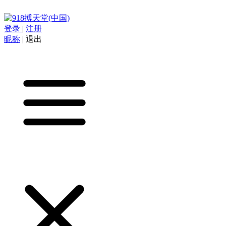
登录
|
注册
昵称
|
退出