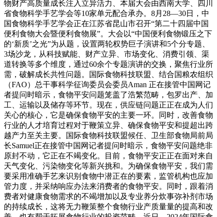
物财产高质量成长注入立异活力、本届大会由西南大学、四川
省食物科学手艺学会等10家单元配合承办。8月28—30日，中
国食物科学手艺学会正在江苏省昆山市召开“第二十四届中国
便利食物大会暨便利食物展”。大会以“中国便利食物锻压之下
的‘新质’之光”为从题，设置两轮权势巨子演讲和5个分专题、
3场沙龙，从科技赋能、财产立异、市场变化、消费引领、渠
道转换等多个维度，通过60余个专题演讲的交换，聚焦行业所
需，破解成长共性问题。国际食物科技联盟、结合国粮农组织
（FAO）总干事科学征询委员会委员Aman 正在接管中国网记
者提问时暗示，食物平安问题笼盖了浩繁范畴，包罗出产、加
工、运输以及储存等环节。现在，供应链问题正正在成为人们
关心的核心，它是确保食物平安的主要一环。同时，改善食物
行业的人才培育过程对于鞭策立异、确保食物平安和提超出跨
越产力至关主要。国际食物科技联盟候任、卫生部食物局前局
长Samuel正在接管中国网记者提问时暗示，食物平安问题绝非
原封不动，它正在不竭变化。目前，食物平安正正在面对来自
天气变化、污染物变化等新兴挑和。为确保食物平安，我们需
要采用准确手艺来识别食物中潜正在的要素，监管机构也应加
管力度，并采纳响应办法来消费者的食物平安。同时，跟着消
费者对健康食物需求的不竭增加以及专业养分炊事弥补剂市场
的持续成长，这将无力鞭策整个食物行业产质量量的提高和改
善，也有帮于拓展食物行业的投资范畴。近日，2024年国际食