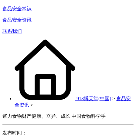
食品安全常识
食品安全资讯
联系我们
918搏天堂(中国)
>
食品安
全资讯
>
帮力食物财产健康、立异、成长 中国食物科学手
发布时间：