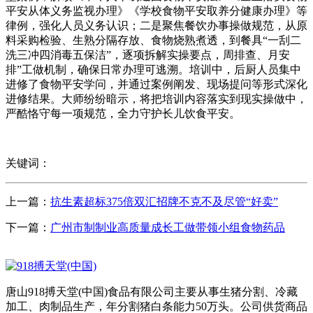
平安从体义务监视办理》《学校食物平安取养分健康办理》等
律例，强化人员义务认识；二是聚焦餐饮办事操做规范，从原
料采购检验、生熟分隔存放、食物烧熟煮透，到餐具“一刮二
洗三冲四消毒五保洁”，逐项拆解实操要点，周排查、月安
排”工做机制，确保日常办理可逃溯。培训中，后厨人员集中
进修了食物平安学问，并通过案例阐发、现场提问等形式深化
进修结果。大师纷纷暗示，将把培训内容落实到现实操做中，
严酷恪守每一项规范，全力守护长儿饮食平安。
关键词：
上一篇：
抗生素超标375倍双汇招牌不克不及尽管“好卖”
下一篇：
广州市制制业高质量成长工做带领小组食物药品
唐山918搏天堂(中国)食品有限公司主要从事生猪分割、冷藏
加工、肉制品生产，年分割猪白条能力50万头。公司供货商品