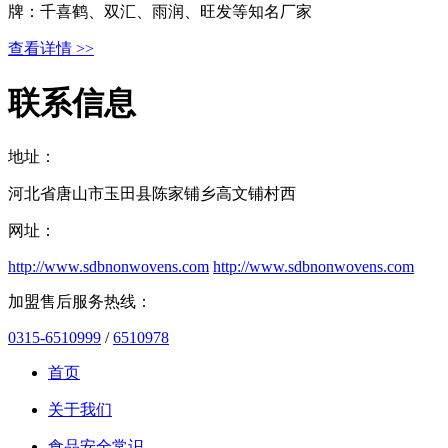
牌：千喜鹤、双汇、雨润、旺发等知名厂家
查看详情 >>
联系信息
地址：
河北省唐山市玉田县陈家铺乡高文铺村西
网址：
http://www.sdbnonwovens.com
http://www.sdbnonwovens.com
加盟售后服务热线：
0315-6510999
/
6510978
首页
关于我们
食品安全常识