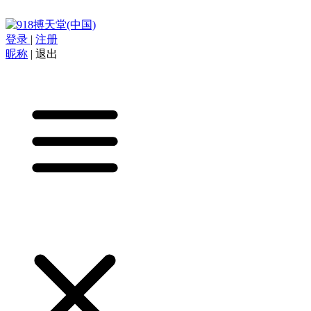
登录
|
注册
昵称
|
退出