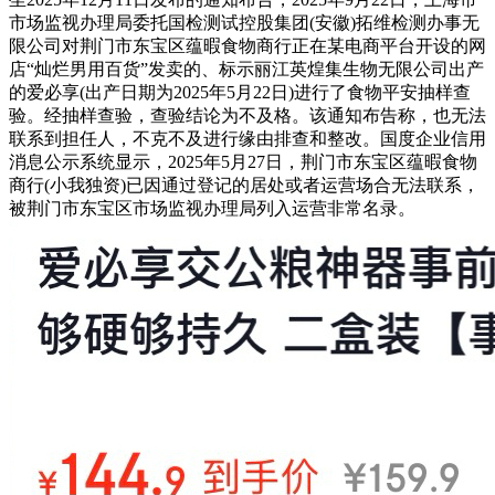
市场监视办理局委托国检测试控股集团(安徽)拓维检测办事无
限公司对荆门市东宝区蕴暇食物商行正在某电商平台开设的网
店“灿烂男用百货”发卖的、标示丽江英煌集生物无限公司出产
的爱必享(出产日期为2025年5月22日)进行了食物平安抽样查
验。经抽样查验，查验结论为不及格。该通知布告称，也无法
联系到担任人，不克不及进行缘由排查和整改。国度企业信用
消息公示系统显示，2025年5月27日，荆门市东宝区蕴暇食物
商行(小我独资)已因通过登记的居处或者运营场合无法联系，
被荆门市东宝区市场监视办理局列入运营非常名录。