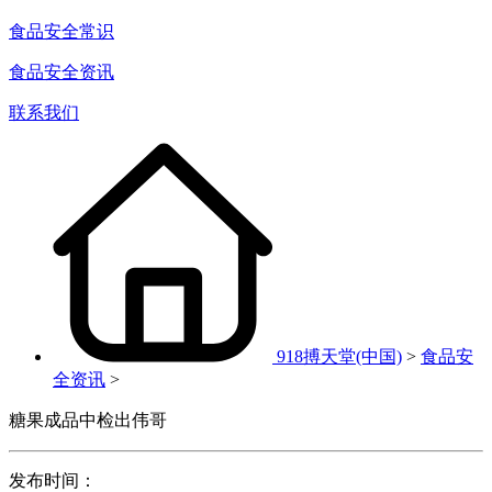
食品安全常识
食品安全资讯
联系我们
918搏天堂(中国)
>
食品安
全资讯
>
糖果成品中检出伟哥
发布时间：