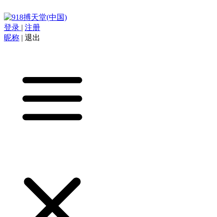
登录
|
注册
昵称
|
退出