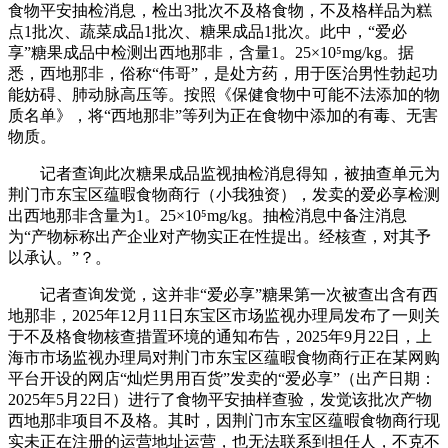
食物平安抽检消息，检出3批次不及格食物，不及格样品为糕
点1批次、蔬菜成品1批次、糖果成品1批次。此中，“爱必
享”糖果成品中检测出西地那非，含量1。25×10⁵mg/kg。据
悉，西地那非，俗称“伟哥”，是处方药‌，用于医治男性勃起功
能妨碍、肺动脉高压等。按照《保健食物中可能不法添加的物
质名单》，将“西地那非”等列为正在食物中添加的有毒、无害
物质。
记者查询此次糖果成品监视抽检消息得知，被抽查单元为
荆门市东宝区蕴暇食物商行（小我独资），发卖的爱必享检测
出西地那非含量为1。25×10⁵mg/kg。抽检消息中备注消息
为“产物标称出产企业对产物实正在性提出。经核查，对其予
以承认。”？。
记者查询发觉，这并非“爱必享”糖果第一次被查出含有西
地那非，2025年12月11日东宝区市场监视办理局发布了一则关
于不及格食物核查措置环境的通知布告，2025年9月22日，上
海市市场监视办理局对荆门市东宝区蕴暇食物商行正在某网购
平台开设的网店“灿烂男用百货”发卖的“爱必享”（出产日期：
2025年5月22日）进行了食物平安抽样查验，发觉该批次产物
西地那非项目不及格。其时，因荆门市东宝区蕴暇食物商行现
实未正在注册的运营地址运营，也无法联系到担任人，不克不