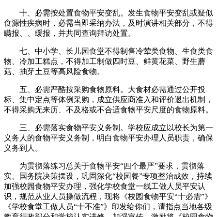
十、必需按处置食物平安变乱。发生食物平安变乱或疑似
食源性疾病时，必需当即采纳办法，及时演讲相关部分，不得
瞒报、、缓报，并共同查询拜访处置。
七、中小学、长儿园食堂不得制售冷荤类食物、生食类食
物、冷加工糕点，不得加工制做四时豆、鲜黄花菜、野生蘑
菇、抽芽土豆等高风险食物。
五、必需严酷按采购食物原料。大食材必需通过公开投
标、集中定点等体例采购，成立供应商准入和评价退出机制，
不得采购无来历、不及格或不合适食物平安尺度的食物原料。
三、必需落实食物平安义务制。学校应成立以校长为第一
义务人的食物平安义务制，明白食物平安办理人员职责，确保
义务到人。
为贯彻落练习总关于食物平安“四个最严”要求，贯彻落
实、国务院决策摆设，巩固深化“校园餐”专项整治成效，持续
加强校园食物平安办理，强化学校食堂一线工做人员平安认
识，规范从业人员操做流程，现将《校园食物平安“十必需”》
《学校食堂工做人员“十不准”》印发给你们，请指点当地各级
教育行政部分和学校认实进修，加强宣传。激励将《校园食物