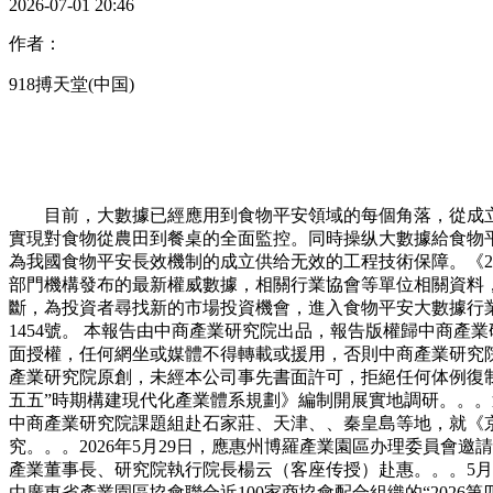
2026-07-01 20:46
作者：
918搏天堂(中国)
目前，大數據已經應用到食物平安領域的每個角落，從成立
實現對食物從農田到餐桌的全面監控。同時操纵大數據給食物
為我國食物平安長效機制的成立供给无效的工程技術保障。《20
部門機構發布的最新權威數據，相關行業協會等單位相關資料
斷，為投資者尋找新的市場投資機會，進入食物平安大數據行
1454號。 本報告由中商產業研究院出品，報告版權歸中商
面授權，任何網坐或媒體不得轉載或援用，否則中商產業研究
產業研究院原創，未經本公司事先書面許可，拒絕任何体例復
五五”時期構建現代化產業體系規劃》編制開展實地調研。。。
中商產業研究院課題組赴石家莊、天津、、秦皇島等地，就《
究。。。2026年5月29日，應惠州博羅產業園區办理委員會
產業董事長、研究院執行院長楊云（客座传授）赴惠。。。5月2
由廣東省產業園區協會聯合近100家商協會配合組織的“2026