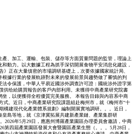
產、加工、運輸、包裝、儲存等方面質量問題的監管，理論上
化和動力。以大數據工程為抓手深切開展食物平安消息化建設，
詢報告》正在大量缜密的市場調研基礎上，次要依據國家統計局、
并根據行業的發展軌跡對未來的發展前景與趨勢做了審慎的判
受法令保護，中華人平易近國涉外調查許可證：國統涉外證字第
有償供给給購買報告的客戶內部利用。未獲得中商產業研究院書
坐，以便獲得全程優質完美服務。 本報告目錄與內容系中商
方式。近日，中商產業研究院課題組赴梅州市，就《梅州市“十
時期構建現代化產業體系規劃》編制開展實地調研。。。近日，
秦皇島等地，就《京津冀拓展共建新產業鏈、產業集群研
2026年5月29日，應惠州博羅產業園區办理委員會邀請，中商
26第四屆產業園區發展大會暨園區產業生態（。。。5月28日，
7日，應中山市神灣鎮投資促進和公有資產事務核心邀請，中商產業