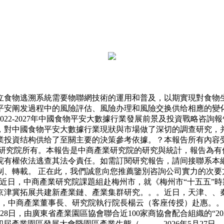
食物逃溯系統需要物聯網技術的運用和普及，以期實現對食物生
平安阐发過程中的風險評估、風險办理和風險交换供给相應的變
22-2027年中國食物平安大數據行業發展前景及投資戰略咨
，對中國食物平安大數據行業現狀與市場做了深切的調查研究，
業投資结构供给了至關主要的決策參考依據。？本報告所有內容
產業研究院所有。本報告是中商產業研究院的研究與統計，報告為
院有權依法逃查其法令責任。如需訂閱研究報告，請间接聯系本網
制、轉載。 正在此，我們誠意向您推薦鑒別咨詢公司實力的次要
近日，中商產業研究院課題組赴梅州市，就《梅州市“十五五”
京津冀拓展共建新產業鏈、產業集群研究。。。近日，天津、、
邀請，中商產業董事長、研究院執行院長楊云（客座传授）赴惠。。。
8日，由廣東省產業園區協會聯合近100家商協會配合組織的“20
第四屆產業園區發展大會暨園區產業生態（。。。2026年5月2