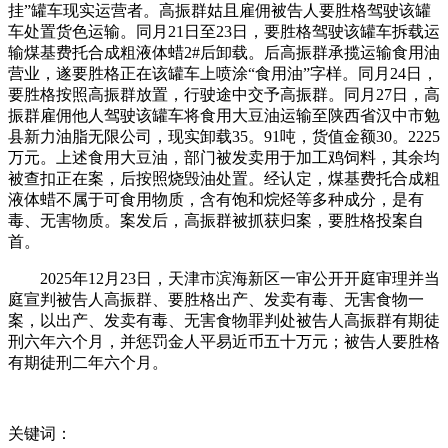
挂”罐车现实运营者。高振群姑且雇佣被告人要胜格驾驶该罐
车处置货色运输。同月21日至23日，要胜格驾驶该罐车拆载运
输煤基费托合成粗液体蜡2#后卸载。后高振群承揽运输食用油
营业，遂要胜格正在该罐车上喷涂“食用油”字样。同月24日，
要胜格按照高振群放置，行驶途中交予高振群。同月27日，高
振群雇佣他人驾驶该罐车将食用大豆油运输至陕西省汉中市勉
县新力油脂无限公司，现实卸载35。91吨，货值金额30。2225
万元。上述食用大豆油，部门被发卖用于加工鸡饲料，其余均
被查扣正在案，后按照烧毁油处置。经认定，煤基费托合成粗
液体蜡不属于可食用物质，含有饱和烷烃等多种成分，是有
毒、无害物质。案发后，高振群被抓获归案，要胜格投案自
首。
2025年12月23日，天津市滨海新区一审公开开庭审理并当
庭宣判被告人高振群、要胜格出产、发卖有毒、无害食物一
案，以出产、发卖有毒、无害食物罪判处被告人高振群有期徒
刑六年六个月，并惩罚金人平易近币五十万元；被告人要胜格
有期徒刑二年六个月。
关键词：