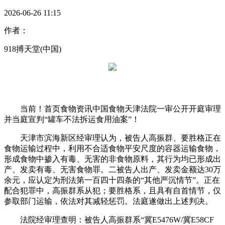
2026-06-26 11:15
作者：
918搏天堂(中国)
当前！首页食物资讯中国食物天津法院一审公开开庭审理
并当庭宣判“罐车不法拆运食用油案”！
天津市滨海新区经审理认为，被告人高振群、要胜格正在
食物运输过程中，利用不合适食物平安尺度的容器运输食物，
形成食物中掺入有毒、无害的非食物原料，其行为均已形成出
产、发卖有毒、无害食物罪。二被告人出产、发卖金额达30万
余元，应认定为刑法第一百四十四条的“其他严沉情节”。正在
配合犯罪中，高振群系从犯；要胜格系，且具有自首情节，仅
参取部门运输，依法对其减轻惩罚。法庭遂做出上述判决。
法院经审理查明：被告人高振群系“冀E5476W/冀E58CF