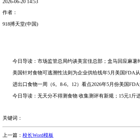
2026-06-20 14:53
作者：
918搏天堂(中国)
今日导读：市场监管总局约谈美宜佳总部；盒马回应麻薯纯脂黑
美国针对食物可逃溯性法则为企业供给线年5月美国FDA从
进出口食物一周（6。8-6。12）看点2026年5月份美国F
今日导读：无天分不得测食物 收集测评有新规；15元1斤进口
关键词：
上一篇：
校长Word模板