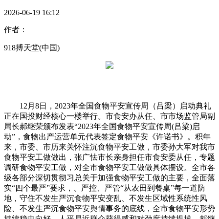
2026-06-19 16:12
作者：
918搏天堂(中国)
12月8日，2023年全国食物平安宣传周（吕梁）启动典礼
正在国投财经核心一楼举行。市食安办从任、市市场监管局副
局长郝继荣颁布发表“2023年全国食物平安宣传周(吕梁)启
动”，食物出产运营单元代表签定食物平安《许诺书》。积年
来，市委、市历来关怀注沉食物平安工做，市委孙大军对我市
食物平安工做做出，张广怯市长亲身担任市食安委从任，专题
调研食物平安工做，对全市食物平安工做做具体摆设。全市各
级各部分深切贯彻习总关于加强食物平安工做的主要，全面落
实“四个最严”要求，、严控、严管“从农田到餐桌”每一道防
地，守住不发生严沉食物平安变乱、不发生区域性系统性风
险、不发生严沉食物平安舆情事务的底线，全市食物平安形势
持续稳中向好，人平易近群众获得感和对劲度持续提拔。郝继