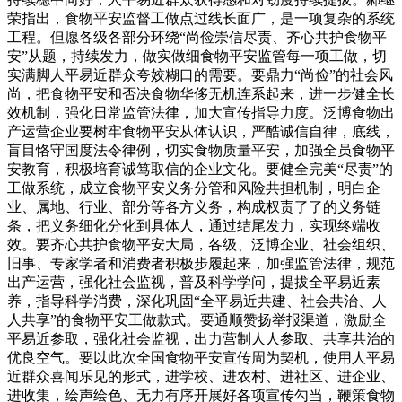
荣指出，食物平安监督工做点过线长面广，是一项复杂的系统
工程。但愿各级各部分环绕“尚俭崇信尽责、齐心共护食物平
安”从题，持续发力，做实做细食物平安监管每一项工做，切
实满脚人平易近群众夸姣糊口的需要。要鼎力“尚俭”的社会风
尚，把食物平安和否决食物华侈无机连系起来，进一步健全长
效机制，强化日常监管法律，加大宣传指导力度。泛博食物出
产运营企业要树牢食物平安从体认识，严酷诚信自律，底线，
盲目恪守国度法令律例，切实食物质量平安，加强全员食物平
安教育，积极培育诚笃取信的企业文化。要健全完美“尽责”的
工做系统，成立食物平安义务分管和风险共担机制，明白企
业、属地、行业、部分等各方义务，构成权责了了的义务链
条，把义务细化分化到具体人，通过结尾发力，实现终端收
效。要齐心共护食物平安大局，各级、泛博企业、社会组织、
旧事、专家学者和消费者积极步履起来，加强监管法律，规范
出产运营，强化社会监视，普及科学学问，提拔全平易近素
养，指导科学消费，深化巩固“全平易近共建、社会共治、人
人共享”的食物平安工做款式。要通顺赞扬举报渠道，激励全
平易近参取，强化社会监视，出力营制人人参取、共享共治的
优良空气。要以此次全国食物平安宣传周为契机，使用人平易
近群众喜闻乐见的形式，进学校、进农村、进社区、进企业、
进收集，绘声绘色、无力有序开展好各项宣传勾当，鞭策食物