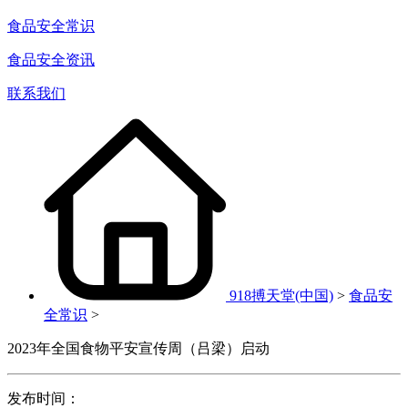
食品安全常识
食品安全资讯
联系我们
918搏天堂(中国)
>
食品安
全常识
>
2023年全国食物平安宣传周（吕梁）启动
发布时间：