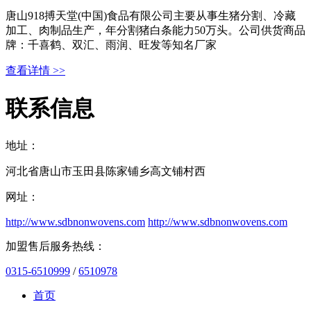
唐山918搏天堂(中国)食品有限公司主要从事生猪分割、冷藏
加工、肉制品生产，年分割猪白条能力50万头。公司供货商品
牌：千喜鹤、双汇、雨润、旺发等知名厂家
查看详情 >>
联系信息
地址：
河北省唐山市玉田县陈家铺乡高文铺村西
网址：
http://www.sdbnonwovens.com
http://www.sdbnonwovens.com
加盟售后服务热线：
0315-6510999
/
6510978
首页