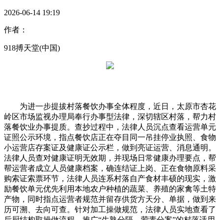
2026-06-14 19:19
作者：
918搏天堂(中国)
为进一步提拔村落餐饮办事全体程度，近日，太原市杏花
岭区市场监视办理局奉行办事型法律，深切辖区村落，帮力村
落餐饮业办事提质。查抄过程中，法律人员沉点查看运营单元
证照公示环境，指点餐饮店正在夺目同一吊挂停业执照、食物
小运营店存案证及健康证公示栏，做到亮证运营、消息通明。
法律人员查对健康证明无效期，并现场日常健康办理要点，帮
帮运营者成立人员健康档案，确连结证上岗、正在食物原料采
购索证索票环节，法律人员连系村落自产食材丰硕的现实，激
励餐饮单元优先利用本地农户种植的蔬菜、养殖的家禽等土特
产物，同时指点运营者规范并留存供货方天分、单据，做到来
历可溯、去向可查。针对加工操做规范，法律人员实地查看了
后厨结构取操做流程，推广“生熟分隔、荤素分案”的村落适用