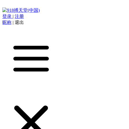
登录
|
注册
昵称
|
退出