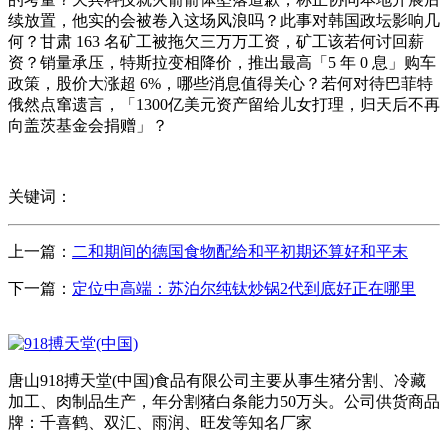
续放置，他实的会被卷入这场风浪吗？此事对韩国政坛影响几
何？甘肃 163 名矿工被拖欠三万万工资，矿工该若何讨回薪
资？销量承压，特斯拉变相降价，推出最高「5 年 0 息」购车
政策，股价大涨超 6%，哪些消息值得关心？若何对待巴菲特
俄然点窜遗言，「1300亿美元资产留给儿女打理，归天后不再
向盖茨基金会捐赠」？
关键词：
上一篇：
二和期间的德国食物配给和平初期还算好和平末
下一篇：
定位中高端：苏泊尔纯钛炒锅2代到底好正在哪里
唐山918搏天堂(中国)食品有限公司主要从事生猪分割、冷藏
加工、肉制品生产，年分割猪白条能力50万头。公司供货商品
牌：千喜鹤、双汇、雨润、旺发等知名厂家