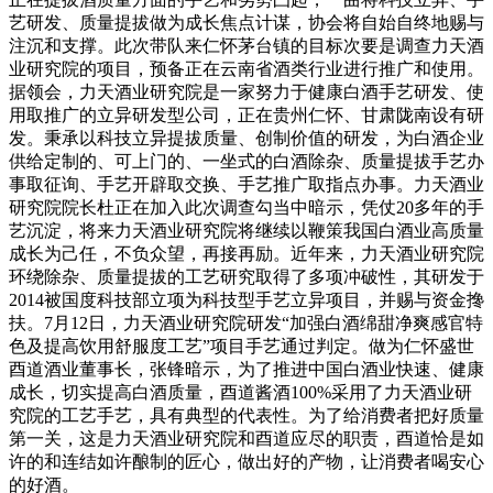
艺研发、质量提拔做为成长焦点计谋，协会将自始自终地赐与
注沉和支撑。此次带队来仁怀茅台镇的目标次要是调查力天酒
业研究院的项目，预备正在云南省酒类行业进行推广和使用。
据领会，力天酒业研究院是一家努力于健康白酒手艺研发、使
用取推广的立异研发型公司，正在贵州仁怀、甘肃陇南设有研
发。秉承以科技立异提拔质量、创制价值的研发，为白酒企业
供给定制的、可上门的、一坐式的白酒除杂、质量提拔手艺办
事取征询、手艺开辟取交换、手艺推广取指点办事。力天酒业
研究院院长杜正在加入此次调查勾当中暗示，凭仗20多年的手
艺沉淀，将来力天酒业研究院将继续以鞭策我国白酒业高质量
成长为己任，不负众望，再接再励。近年来，力天酒业研究院
环绕除杂、质量提拔的工艺研究取得了多项冲破性，其研发于
2014被国度科技部立项为科技型手艺立异项目，并赐与资金搀
扶。7月12日，力天酒业研究院研发“加强白酒绵甜净爽感官特
色及提高饮用舒服度工艺”项目手艺通过判定。做为仁怀盛世
酉道酒业董事长，张锋暗示，为了推进中国白酒业快速、健康
成长，切实提高白酒质量，酉道酱酒100%采用了力天酒业研
究院的工艺手艺，具有典型的代表性。为了给消费者把好质量
第一关，这是力天酒业研究院和酉道应尽的职责，酉道恰是如
许的和连结如许酿制的匠心，做出好的产物，让消费者喝安心
的好酒。