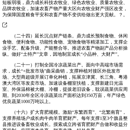
短板弱项，鼎力成长科技农牧业、绿色农牧业、质量农牧业、
品牌农牧业，加速农畜产物产量大区向农牧业财产强区改变，
为保障国度粮食平安和农畜产物不变供给做出更大贡献。？。
（二十四）延长沉点财产链条。鼎力成长预制食物、休闲
食物、便利食物、功能性食物、宠物食物等精湛加工，支撑企
业手艺、配备升级、产能整合等。推进农畜产物副产品分析操
纵。做好“土特产”文章，因地制宜成长“小品种、大财产”。
（二十一）打制全国冷凉蔬菜出产。面向中高端市场需
求，成长“+批发市场”曲采曲销，支撑种植对接区外批发市
场、大型商超级开展订单化种植，拓展京津冀、长三角、粤港
澳大湾区等发卖市场。加速设备棚室扶植，支撑新建日光温
室、外保温棉被大棚、冷棚，提拔老旧设备，耽误蔬菜供应周
期。到2030年全区冷凉蔬菜出产面积达到350万亩，年产绿色
优良蔬菜1000万吨以上。
（十六）扩大育肥规模。激励“东繁西育”、“北繁南育”，
支撑养殖场户成长肉牛肉羊育肥财产。每年支撑1至3个旗县整
县推进设备畜牧业成长。摸索成立跨省育肥财产合做和收益分