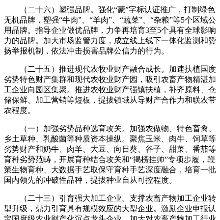
（二十六）塑强品牌。强化“蒙”字标认证推广，打制绿色
无机品牌，塑强“牛肉”、“羊肉”、“蔬菜”、“杂粮”等5个区域公
用品牌。指导企业做优品牌，力争再培育3至5个具有全球影响
力的品牌。加大市场监管力度，成立线上线下一体化监测和赞
扬举报机制，依法冲击损害品牌公信力的行为。
（二十五）推进现代农牧业财产融合成长。加速扶植国度
劣势特色财产集群和现代农牧业财产园，吸引农畜产物精湛加
工企业向园区集聚。推进农牧业财产强镇扶植，补齐原料、仓
储保鲜、加工营销等短板，提拔镇域从导财产合作力和联农带
农程度。
（一）加强劣势品种选育攻关。加强农做物、特色畜禽、
乡土草种、乳酸菌等种质资本操纵。聚焦玉米、肉牛、饲草等
劣势财产和奶牛、肉羊、大豆、向日葵、谷子、甜菜、番茄等
育种劣势范畴，开展育种结合攻关和“揭榜挂帅”专项步履，鞭
策生物育种、大数据手艺取保守育种手艺深度融合，培育一批
国内领先的冲破性品种，提拔种业自从可控程度。
（二十三）引育强大加工企业。支撑农畜产物加工企业转
型升级，鼎力引育具有规模效应的大型企业。激励企业申报认
定国度级农业财产化沉点龙头企业。加大对农畜产物加工行业