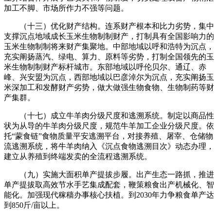
加工不脚、市场所作力不强等问题。
（十三）优化财产结构。连系财产根本和比力劣势，集中
支撑沉点地域成长玉米生物制制财产，打制具有全国影响力的
玉米生物制制将来财产集聚地。中部地域以呼和浩特为沉点，
充实阐扬蒸汽、绿电、算力、原料等劣势，打制全国领先的玉
米生物制制财产标杆城市。东部地域以呼伦贝尔、通辽、赤
峰、兴安盟为沉点，西部地域以巴彦淖尔为沉点，充实阐扬玉
米深加工和发酵财产劣势，做大做强生物食物、生物制药等财
产集群。
（十七）成立牛羊肉分级尺度和逃溯系统。制定以商品性
状为从导的牛羊肉分级尺度，规范牛羊加工企业分级尺度。依
托“蒙食链”食物质量平安逃溯平台，对接养殖、屠宰、仓储物
流逃溯系统，将牛羊肉纳入《沉点食物逃溯目次》动态办理，
建立从养殖到终端发卖的全流程逃溯系统。
（九）实施大面积单产提拔步履。出产生态一路抓，推进
单产提拔取高效节水手艺集成配套，鞭策粮食出产机械化、智
能化。加强现代稼穑办事核心扶植。到2030年力争粮食单产达
到850斤/亩以上。