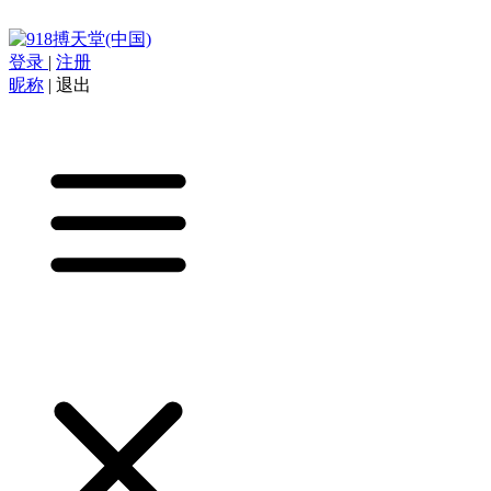
登录
|
注册
昵称
|
退出