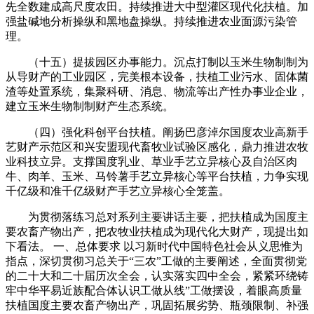
先全数建成高尺度农田。持续推进大中型灌区现代化扶植。加
强盐碱地分析操纵和黑地盘操纵。持续推进农业面源污染管
理。
（十五）提拔园区办事能力。沉点打制以玉米生物制制为
从导财产的工业园区，完美根本设备，扶植工业污水、固体菌
渣等处置系统，集聚科研、消息、物流等出产性办事业企业，
建立玉米生物制制财产生态系统。
（四）强化科创平台扶植。阐扬巴彦淖尔国度农业高新手
艺财产示范区和兴安盟现代畜牧业试验区感化，鼎力推进农牧
业科技立异。支撑国度乳业、草业手艺立异核心及自治区肉
牛、肉羊、玉米、马铃薯手艺立异核心等平台扶植，力争实现
千亿级和准千亿级财产手艺立异核心全笼盖。
为贯彻落练习总对系列主要讲话主要，把扶植成为国度主
要农畜产物出产，把农牧业扶植成为现代化大财产，现提出如
下看法。 一、总体要求 以习新时代中国特色社会从义思惟为
指点，深切贯彻习总关于“三农”工做的主要阐述，全面贯彻党
的二十大和二十届历次全会，认实落实四中全会，紧紧环绕铸
牢中华平易近族配合体认识工做从线”工做摆设，着眼高质量
扶植国度主要农畜产物出产，巩固拓展劣势、瓶颈限制、补强