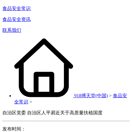
食品安全常识
食品安全资讯
联系我们
918搏天堂(中国)
>
食品安
全常识
>
自治区党委 自治区人平易近关于高质量扶植国度
发布时间：