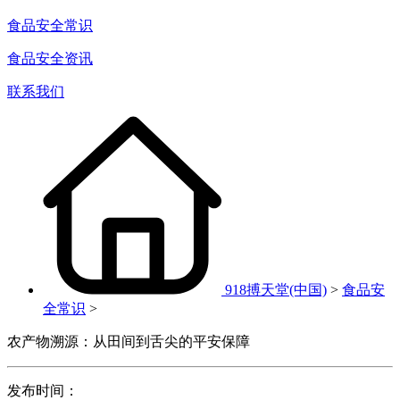
食品安全常识
食品安全资讯
联系我们
918搏天堂(中国)
>
食品安
全常识
>
农产物溯源：从田间到舌尖的平安保障
发布时间：