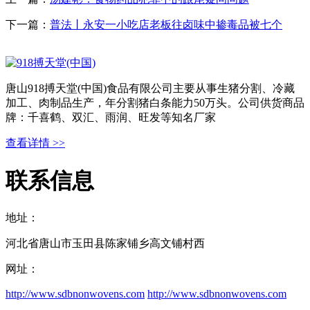
下一篇：
普法丨永安一小吃店老板往卤味中掺毒品被七个
唐山918搏天堂(中国)食品有限公司主要从事生猪分割、冷藏
加工、肉制品生产，年分割猪白条能力50万头。公司供货商品
牌：千喜鹤、双汇、雨润、旺发等知名厂家
查看详情 >>
联系信息
地址：
河北省唐山市玉田县陈家铺乡高文铺村西
网址：
http://www.sdbnonwovens.com
http://www.sdbnonwovens.com