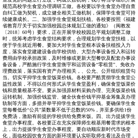
规范高校学生食堂办理调研工做。各校要以学生食堂办理自查
自纠工做为契机，成立健全相关工做机制，保障学生食堂可持
续健康成长。二、加强学生食堂规划扶植。各校要按照《福建
省教育厅关于切实加强校园总体规划工做的通知》（闽教发
〔2018〕60号）要求，正在开展学校校园总平规划调整工做
时，统筹考虑学生食堂结构要求，合理规划学生食堂扶植，以
便于学生就近用餐。要加大对学生食堂根本设备扶植投入力
度，落实食堂建建设备由学校供给、大型办事设备投入和运转
费用由学校承担政策，及时维修或更新大型餐饮及配套办事设
备设备，严酷施行学生食堂衡宇和运营设备“零租赁”、免收办
理费政策，落实国有资产办理相关，、公允、公开组织租赁勾
当。切实平抑学生食堂饭菜价钱。各校要严酷贯彻学生食堂公
益性政策，不得以任何形式从学生食堂盈利，确保食堂饭菜价
钱和质量根基不变。要从加强原材料采购办理、完美饭菜价钱
运转机制、加强价钱监管、健全伙食价钱平抑基金筹集及办理
轨制等方面，多措并举平抑学生食堂饭菜价钱。要确保学生食
堂每餐低价“公共”菜数量不低于总数的50%，并至多供给1份
免费汤，激励有前提的学校供给免费米饭。四、出力提拔学生
食堂办事程度。各校要正在充实保障师生根基用餐需求的根本
上，出力提拔学生食堂办事程度。要自动顺应新时代市场变
化，面临校园饮食方面的新环境要认实听取师生看法及合理，