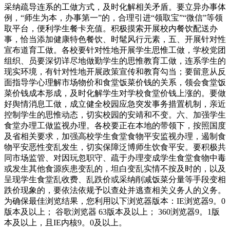
采纳疏导连系的工做方式，及时化解相关矛盾。要立异办事体
例，“师生为本，办事第一”的，合理引进“领取宝”“微信”等领
取平台，便利学生餐卡充值。积极摸索开展校内餐饮配送办
事，恰当添加健康特色餐饮、时髦风行元素，五、开展针对性
宣布道育工做。各校要针对性地开展学生思惟工做，学校党团
组织、员要深切详尽地做勤学生的思惟教育工做，连系学生的
现实环境，有针对性地开展政策宣传和教育勾当；要留意从反
面指导学心理解市场物价和食堂饭菜价钱的关系，领会食堂饭
菜价钱成本形成，及时化解学生对学校食堂价钱上涨的。要做
好舆情消息工做，成立健全校园应急突发事务措置机制，亲近
控制学生的思惟动态，切实校园的安靖和不变。六、加强学生
食堂办理工做监视办理。各校要正在本地的带领下，按照国度
及省相关要求，加强高校学生食堂食物平安监视办理，遏制食
物平安恶性变乱发生，切实保障泛博师生饮食平安。要积极共
同市场监管、对因玩忽职守、疏于办理变成学生食堂食物中毒
或发生其他食源疾患变乱的，坦白变乱实情不按及时的，以及
呈现学生食堂乱收费、乱跌价或采纳削减饭菜分量等手段变相
跌价现象的，要依法依规予以查处并逃查相关义务人的义务。
为确保最佳浏览结果，您利用以下浏览器版本：IE浏览器9。0
版本及以上； 谷歌浏览器 63版本及以上； 360浏览器9。1版
本及以上，且IE内核9。0及以上。